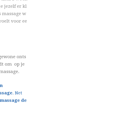
 jezelf er kl
is massage w
voelt voor ee
 gewone onts
ndt om op je
smassage.
en
assage
. Net
 massage de