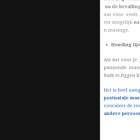
na de bevallin
aar voor voelt
eer mogelijk
na
n massage.
Houding tij
Als dat voor je
pannende massag
buik te liggen 
Het is heel aa
postnatale ma
vooraleer de re
andere persoo