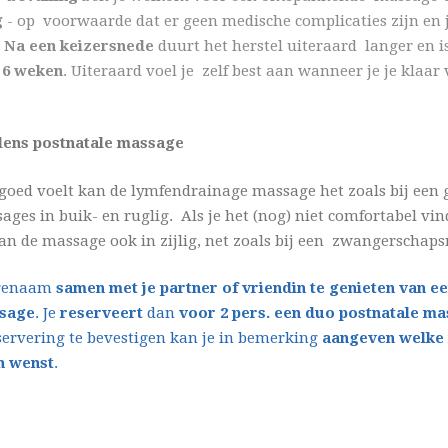
g
- op voorwaarde dat er geen medische complicaties zijn en je
.
Na een keizersnede
duurt het herstel uiteraard langer en 
 6 weken
. Uiteraard voel je zelf best aan wanneer je je klaar 
dens postnatale massage
 goed voelt kan de lymfendrainage massage het zoals bij een
es in buik- en ruglig. Als je het (nog) niet comfortabel vi
kan de massage ook in zijlig, net zoals bij een zwangerschap
ngenaam
samen met je partner of vriendin te genieten van e
ssage
. Je
reserveert
dan
voor 2 pers. een duo postnatale m
servering te bevestigen kan je in bemerking
aangeven welke
n wenst
.