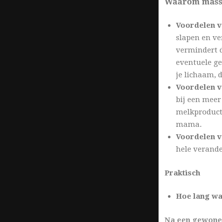
Waarom massag
Voordelen 
slapen en ve
vermindert de
eventuele g
je lichaam,
Voordelen vo
bij een meer
melkproducti
mama.
Voordelen v
hele verande
Praktisch
Hoe lang wa
Na een gewone