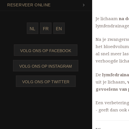
RESERVEER ONLINE
Je lichaam
na d
lymfendrainage 
NL
FR
EN
Na je zwanger
het bloedvolum
VOLG ONS OP FACEBOOK
al snel meer la
verhoogde licha
VOLG ONS OP INSTAGRAM
De
lymfedrain
uit je lichaam
,
VOLG ONS OP TWITTER
gevoelens van p
Een verbetering
- geeft dan ook