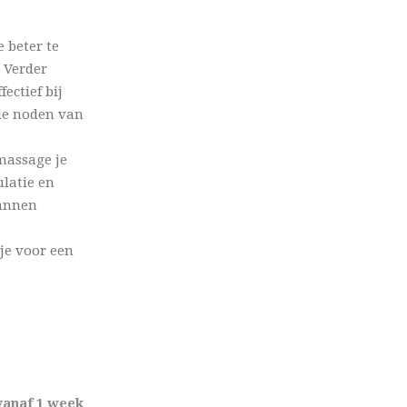
 beter te
 Verder
ectief bij
de noden van
massage je
latie en
pannen
je voor een
vanaf 1 week