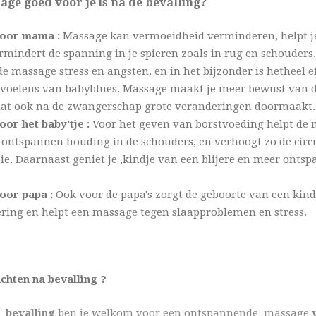
e goed voor je is na de bevalling?
voor mama :
Massage kan vermoeidheid verminderen, helpt je
rmindert de spanning in je spieren zoals in rug en schouders.
 massage stress en angsten, en in het bijzonder is hetheel eff
evoelens van babyblues. Massage maakt je meer bewust van 
 dat ook na de zwangerschap grote veranderingen doormaakt.
or het baby'tje :
Voor het geven van borstvoeding helpt de 
 ontspannen houding in de schouders, en verhoogt zo de circu
e. Daarnaast geniet je ,kindje van een blijere en meer onts
oor papa :
Ook voor de papa's zorgt de geboorte van een kind
ring en helpt een massage tegen slaapproblemen en stress.
chten na bevalling ?
 bevalling
ben je welkom voor een ontspannende massage