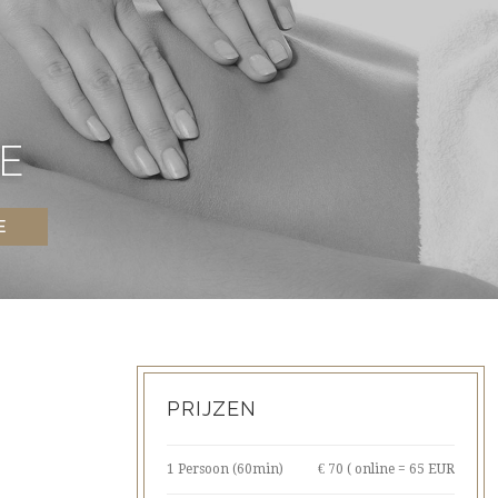
E
E
PRIJZEN
1 Persoon (60min)
€ 70 ( online = 65 EUR