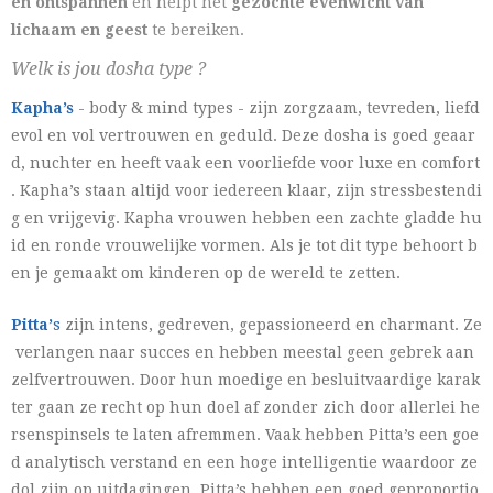
en ontspannen
en helpt het
gezochte evenwicht van
lichaam en geest
te bereiken.
Welk is jou dosha type ?
Kapha’s
- body & mind types - zijn zorgzaam, tevreden, liefd
evol en vol vertrouwen en geduld. Deze dosha is goed geaar
d, nuchter en heeft vaak een voorliefde voor luxe en comfort
. Kapha’s staan altijd voor iedereen klaar, zijn stressbestendi
g en vrijgevig. Kapha vrouwen hebben een zachte gladde hu
id en ronde vrouwelijke vormen. Als je tot dit type behoort b
en je gemaakt om kinderen op de wereld te zetten.
Pitta’
s
zijn intens, gedreven, gepassioneerd en charmant. Ze
verlangen naar succes en hebben meestal geen gebrek aan
zelfvertrouwen. Door hun moedige en besluitvaardige karak
ter gaan ze recht op hun doel af zonder zich door allerlei he
rsenspinsels te laten afremmen. Vaak hebben Pitta’s een goe
d analytisch verstand en een hoge intelligentie waardoor ze
dol zijn op uitdagingen. Pitta’s hebben een goed geproportio