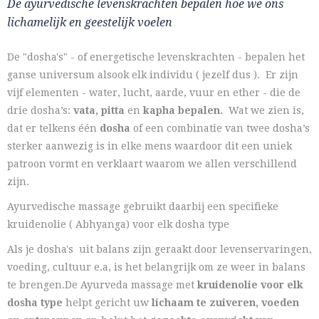
De ayurvedische levenskrachten bepalen hoe we ons
lichamelijk en geestelijk voelen
De "dosha's" - of energetische levenskrachten - bepalen het
ganse universum alsook elk individu ( jezelf dus ). Er zijn
vijf elementen - water, lucht, aarde, vuur en ether - die de
drie dosha’s:
vata, pitta
en
kapha bepalen.
Wat we zien is,
dat er telkens één
dosha
of een combinatie van twee dosha’s
sterker aanwezig is in elke mens waardoor dit een uniek
patroon vormt en verklaart waarom we allen verschillend
zijn.
Ayurvedische massage gebruikt daarbij een specifieke
kruidenolie ( Abhyanga) voor elk dosha type
Als je dosha's uit balans zijn geraakt door levenservaringen,
voeding, cultuur e.a, is het belangrijk om ze weer in balans
te brengen.De Ayurveda massage met
kruidenolie voor elk
dosha type
helpt gericht uw
lichaam te zuiveren, voeden