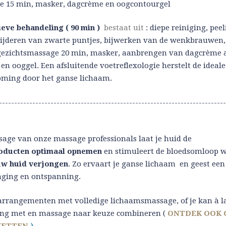
e 15 min, masker, dagcrème en oogcontourgel
ieve behandeling ( 90 min )
bestaat uit
: diepe reiniging, peel
ijderen van zwarte puntjes, bijwerken van de wenkbrauwen,
ezichtsmassage 20 min, masker, aanbrengen van dagcrème 
en ooggel. Een afsluitende voetreflexologie herstelt de ideale
oming door het ganse lichaam.
---------------------------------------------------------------------------
age van onze massage professionals laat je huid de
oducten optimaal opnemen
en stimuleert de bloedsomloop 
uw huid verjongen
. Zo ervaart je ganse lichaam en geest ee
onging en ontspanning.
rrangementen met volledige lichaamsmassage, of je kan à la
ing met en massage naar keuze combineren (
ONTDEK OOK 
KETTEN
)