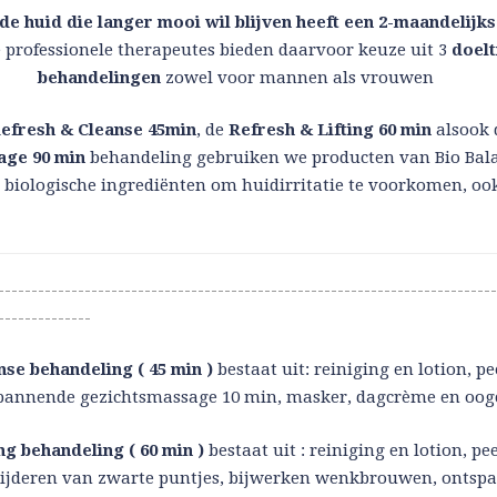
e huid die langer mooi wil blijven heeft een 2-maandelijk
e professionele therapeutes bieden daarvoor keuze uit 3
doelt
behandelingen
zowel voor mannen als vrouwen
efresh & Cleanse 45min
, de
Refresh & Lifting 60 min
alsook 
age 90 min
behandeling gebruiken we producten van Bio Bal
biologische ingrediënten om huidirritatie te voorkomen, ook
---------------------------------------------------------------------------
--------------
nse behandeling ( 45 min )
bestaat uit: reiniging en lotion, pe
pannende gezichtsmassage 10 min, masker, dagcrème en oog
ng behandeling ( 60 min )
bestaat uit : reiniging en lotion, pe
ijderen van zwarte puntjes, bijwerken wenkbrouwen, ontsp