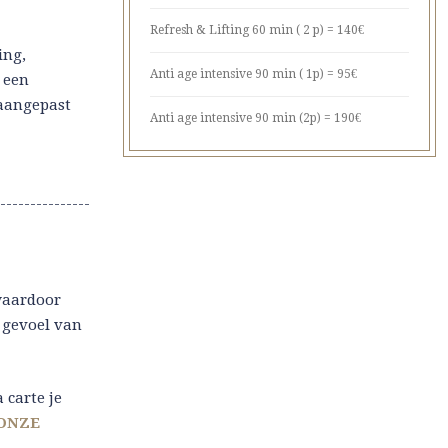
Refresh & Lifting 60 min ( 2 p) = 140€
ing,
Anti age intensive 90 min ( 1p) = 95€
 een
aangepast
Anti age intensive 90 min (2p) = 190€
---------------
waardoor
n gevoel van
 carte je
ONZE