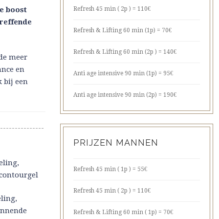
se boost
Refresh 45 min ( 2p ) = 110€
reffende
Refresh & Lifting 60 min (1p) = 70€
Refresh & Lifting 60 min (2p ) = 140€
de meer
ance en
Anti age intensive 90 min (1p) = 95€
 bij een
Anti age intensive 90 min (2p) = 190€
---------------
PRIJZEN MANNEN
eling,
Refresh 45 min ( 1p ) = 55€
contourgel
Refresh 45 min ( 2p ) = 110€
eling,
annende
Refresh & Lifting 60 min ( 1p) = 70€