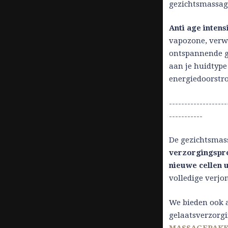
gezichtsmassag
Anti age intens
vapozone, verw
ontspannende g
aan je huidtype 
energiedoorstr
-------------------
-----------
De gezichtsmass
verzorgingspr
nieuwe cellen 
volledige verj
We bieden ook a
gelaatsverzorg
MASSAGEPAK