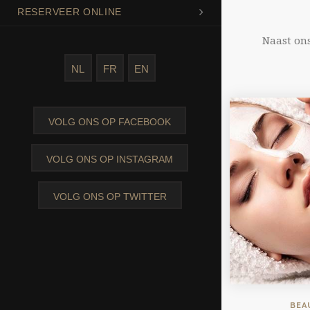
RESERVEER ONLINE
Naast on
NL
FR
EN
VOLG ONS OP FACEBOOK
VOLG ONS OP INSTAGRAM
VOLG ONS OP TWITTER
BEA